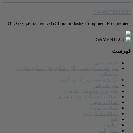
رفتن
SAMENTECH
به
محتوا
Oil, Gas, petrochemical & Food industry Equipment Procurement
فهرست
صفحه اصلی
شیرآلات صنایع نفت و گاز ، صنایع بخار ،صنایع غذایی و
ساختمانی
ابزارهای سنجش و اندازه گیری
شیرآلات بخار
لوله ،ورق و پروفیل (قوطی)
اتصالات و شیرآلات صنایع شیری
اتصالات جوشی
اتصالات دنده ای
اتصالات فشار قوی
فلنج
درباره ما
تماس با ما