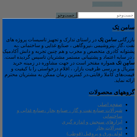
اطلاعات بیشتر
سامن تِک
بازرگانی
سامن
تِک
در راستای تدارک و تجهیز تاسیسات پروژه های
نفت ،گاز ،پتروشیمی ،نیروگاهی ، صنایع غذایی و ساختمانی ،به
پشتوانه کادری متخصص و مجرب و هم چنین تجربه و دانش آکادمیک
، در سایه اعتماد و پشتیبانی مستمر مشتریان تاسیس گردیده است.
سامِن
تک
همواره مفتخر است در جهت مشاوره در زمینه خرید
متریال و بررسی ظرفیت بازار، ، اقلام درخواستی را با کیفیت و
قیمت‌های کاملا رقابتی،در کمترین زمان ممکن به مشتریان محترم
ارائه نماید.
گروههای محصولات
صفحه اصلی
شیرآلات صنایع نفت و گاز ، صنایع بخار ،صنایع غذایی و
ساختمانی
ابزارهای سنجش و اندازه گیری
شیرآلات بخار
لوله ،ورق و پروفیل (قوطی)