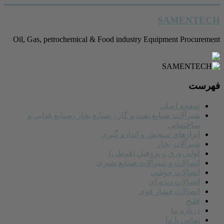
رفتن
SAMENTECH
به
محتوا
Oil, Gas, petrochemical & Food industry Equipment Procurement
فهرست
صفحه اصلی
شیرآلات صنایع نفت و گاز ، صنایع بخار ،صنایع غذایی و
ساختمانی
ابزارهای سنجش و اندازه گیری
شیرآلات بخار
لوله ،ورق و پروفیل (قوطی)
اتصالات و شیرآلات صنایع شیری
اتصالات جوشی
اتصالات دنده ای
اتصالات فشار قوی
فلنج
درباره ما
تماس با ما