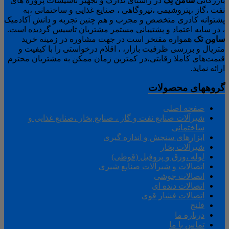
بازرگانی
سامن
تِک
در راستای تدارک و تجهیز تاسیسات پروژه های
نفت ،گاز ،پتروشیمی ،نیروگاهی ، صنایع غذایی و ساختمانی ،به
پشتوانه کادری متخصص و مجرب و هم چنین تجربه و دانش آکادمیک
، در سایه اعتماد و پشتیبانی مستمر مشتریان تاسیس گردیده است.
سامِن
تک
همواره مفتخر است در جهت مشاوره در زمینه خرید
متریال و بررسی ظرفیت بازار، ، اقلام درخواستی را با کیفیت و
قیمت‌های کاملا رقابتی،در کمترین زمان ممکن به مشتریان محترم
ارائه نماید.
گروههای محصولات
صفحه اصلی
شیرآلات صنایع نفت و گاز ، صنایع بخار ،صنایع غذایی و
ساختمانی
ابزارهای سنجش و اندازه گیری
شیرآلات بخار
لوله ،ورق و پروفیل (قوطی)
اتصالات و شیرآلات صنایع شیری
اتصالات جوشی
اتصالات دنده ای
اتصالات فشار قوی
فلنج
درباره ما
تماس با ما