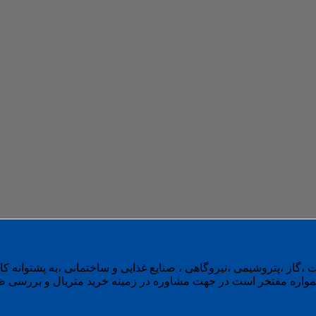
 ،گاز ،پتروشیمی ،نیروگاهی ، صنایع غذایی و ساختمانی ،به پشتوانه 
واره مفتخر است در جهت مشاوره در زمینه خرید متریال و بررسی ظرفی