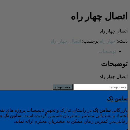
اتصال چهار راه
اتصال چهار راه
دسته:
چهار راه
برچسب:
اتصال
,
چهار
,
راه
توضیحات
توضیحات
اتصال چهار راه
سامن تِک
بازرگانی
سامن
تِک
در راستای تدارک و تجهیز تاسیسات پروژه های نفت
اعتماد و پشتیبانی مستمر مشتریان تاسیس گردیده است.
سامِن
تک
هم
رقابتی،در کمترین زمان ممکن به مشتریان محترم ارائه نماید.