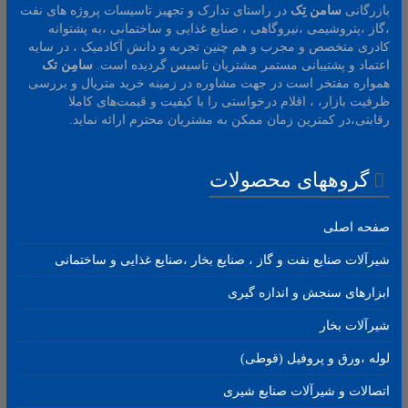
بازرگانی
سامن
تِک
در راستای تدارک و تجهیز تاسیسات پروژه های نفت
،گاز ،پتروشیمی ،نیروگاهی ، صنایع غذایی و ساختمانی ،به پشتوانه
کادری متخصص و مجرب و هم چنین تجربه و دانش آکادمیک ، در سایه
اعتماد و پشتیبانی مستمر مشتریان تاسیس گردیده است.
سامِن
تک
همواره مفتخر است در جهت مشاوره در زمینه خرید متریال و بررسی
ظرفیت بازار، ، اقلام درخواستی را با کیفیت و قیمت‌های کاملا
رقابتی،در کمترین زمان ممکن به مشتریان محترم ارائه نماید.
گروههای محصولات
صفحه اصلی
شیرآلات صنایع نفت و گاز ، صنایع بخار ،صنایع غذایی و ساختمانی
ابزارهای سنجش و اندازه گیری
شیرآلات بخار
لوله ،ورق و پروفیل (قوطی)
اتصالات و شیرآلات صنایع شیری