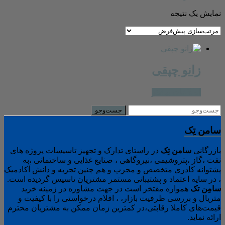
نمایش یک نتیجه
زانو چپقی
اطلاعات بیشتر
سامن تِک
بازرگانی
سامن
تِک
در راستای تدارک و تجهیز تاسیسات پروژه های
نفت ،گاز ،پتروشیمی ،نیروگاهی ، صنایع غذایی و ساختمانی ،به
پشتوانه کادری متخصص و مجرب و هم چنین تجربه و دانش آکادمیک
، در سایه اعتماد و پشتیبانی مستمر مشتریان تاسیس گردیده است.
سامِن
تک
همواره مفتخر است در جهت مشاوره در زمینه خرید
متریال و بررسی ظرفیت بازار، ، اقلام درخواستی را با کیفیت و
قیمت‌های کاملا رقابتی،در کمترین زمان ممکن به مشتریان محترم
ارائه نماید.