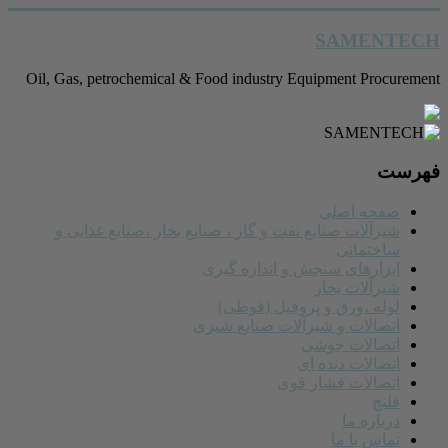
رفتن
SAMENTECH
به
محتوا
Oil, Gas, petrochemical & Food industry Equipment Procurement
فهرست
صفحه اصلی
شیرآلات صنایع نفت و گاز ، صنایع بخار ،صنایع غذایی و
ساختمانی
ابزارهای سنجش و اندازه گیری
شیرآلات بخار
لوله ،ورق و پروفیل (قوطی)
اتصالات و شیرآلات صنایع شیری
اتصالات جوشی
اتصالات دنده ای
اتصالات فشار قوی
فلنج
درباره ما
تماس با ما