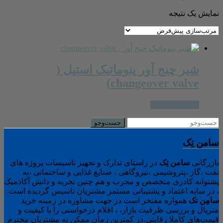
نمایش یک نتیجه
شیر چنج آور پنوماتیک استیل (
changeover valve)
اطلاعات بیشتر
سامن تِک
بازرگانی
سامن
تِک
در راستای تدارک و تجهیز تاسیسات پروژه های
نفت ،گاز ،پتروشیمی ،نیروگاهی ، صنایع غذایی و ساختمانی ،به
پشتوانه کادری متخصص و مجرب و هم چنین تجربه و دانش آکادمیک
، در سایه اعتماد و پشتیبانی مستمر مشتریان تاسیس گردیده است.
سامِن
تک
همواره مفتخر است در جهت مشاوره در زمینه خرید
متریال و بررسی ظرفیت بازار، ، اقلام درخواستی را با کیفیت و
قیمت‌های کاملا رقابتی،در کمترین زمان ممکن به مشتریان محترم