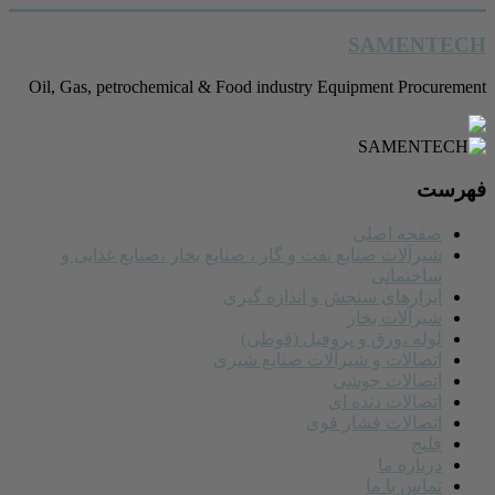
رفتن
SAMENTECH
به
محتوا
Oil, Gas, petrochemical & Food industry Equipment Procurement
فهرست
صفحه اصلی
شیرآلات صنایع نفت و گاز ، صنایع بخار ،صنایع غذایی و
ساختمانی
ابزارهای سنجش و اندازه گیری
شیرآلات بخار
لوله ،ورق و پروفیل (قوطی)
اتصالات و شیرآلات صنایع شیری
اتصالات جوشی
اتصالات دنده ای
اتصالات فشار قوی
فلنج
درباره ما
تماس با ما