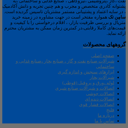
نفت ،گاز ،پتروشیمی ،نیروگاهی ، صنایع غذایی و ساختمانی ،به
پشتوانه کادری متخصص و مجرب و هم چنین تجربه و دانش آکادمیک
، در سایه اعتماد و پشتیبانی مستمر مشتریان تاسیس گردیده است.
سامِن
تک
همواره مفتخر است در جهت مشاوره در زمینه خرید
متریال و بررسی ظرفیت بازار، ، اقلام درخواستی را با کیفیت و
قیمت‌های کاملا رقابتی،در کمترین زمان ممکن به مشتریان محترم
ارائه نماید.
گروههای محصولات
صفحه اصلی
شیرآلات صنایع نفت و گاز ، صنایع بخار ،صنایع غذایی و
ساختمانی
ابزارهای سنجش و اندازه گیری
شیرآلات بخار
لوله ،ورق و پروفیل (قوطی)
اتصالات و شیرآلات صنایع شیری
اتصالات جوشی
اتصالات دنده ای
اتصالات فشار قوی
فلنج
درباره ما
تماس با ما