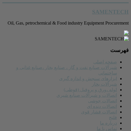
رفتن
SAMENTECH
به
محتوا
Oil, Gas, petrochemical & Food industry Equipment Procurement
فهرست
صفحه اصلی
شیرآلات صنایع نفت و گاز ، صنایع بخار ،صنایع غذایی و
ساختمانی
ابزارهای سنجش و اندازه گیری
شیرآلات بخار
لوله ،ورق و پروفیل (قوطی)
اتصالات و شیرآلات صنایع شیری
اتصالات جوشی
اتصالات دنده ای
اتصالات فشار قوی
فلنج
درباره ما
تماس با ما