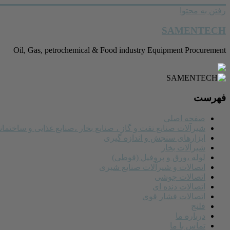
رفتن به محتوا
SAMENTECH
Oil, Gas, petrochemical & Food industry Equipment Procurement
فهرست
صفحه اصلی
شیرآلات صنایع نفت و گاز ، صنایع بخار ،صنایع غذایی و ساختمان
ابزارهای سنجش و اندازه گیری
شیرآلات بخار
لوله ،ورق و پروفیل (قوطی)
اتصالات و شیرآلات صنایع شیری
اتصالات جوشی
اتصالات دنده ای
اتصالات فشار قوی
فلنج
درباره ما
تماس با ما