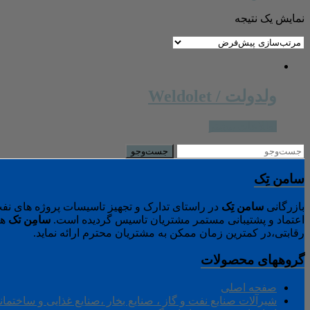
نمایش یک نتیجه
ولدولت / Weldolet
اطلاعات بیشتر
سامن تِک
بازرگانی
سامن
تِک
در راستای تدارک و تجهیز تاسیسات پروژه های نفت
اعتماد و پشتیبانی مستمر مشتریان تاسیس گردیده است.
سامِن
تک
هم
رقابتی،در کمترین زمان ممکن به مشتریان محترم ارائه نماید.
گروههای محصولات
صفحه اصلی
شیرآلات صنایع نفت و گاز ، صنایع بخار ،صنایع غذایی و ساختمان