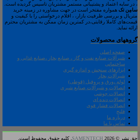
، در سایه اعتماد و پشتیبانی مستمر مشتریان تاسیس گردیده است.
سامِن
تک
همواره مفتخر است در جهت مشاوره در زمینه خرید
متریال و بررسی ظرفیت بازار، ، اقلام درخواستی را با کیفیت و
قیمت‌های کاملا رقابتی،در کمترین زمان ممکن به مشتریان محترم
ارائه نماید.
گروههای محصولات
صفحه اصلی
شیرآلات صنایع نفت و گاز ، صنایع بخار ،صنایع غذایی و
ساختمانی
ابزارهای سنجش و اندازه گیری
شیرآلات بخار
لوله ،ورق و پروفیل (قوطی)
اتصالات و شیرآلات صنایع شیری
اتصالات جوشی
اتصالات دنده ای
اتصالات فشار قوی
فلنج
درباره ما
تماس با ما
حق نشر © 2026
SAMENTECH
. کلیه حقوق محفوظ است.