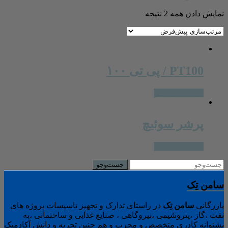
نمایش دادن همه 2 نتیجه
PT100 / پی تی ۱۰۰
اطلاعات بیشتر
پرشر سوئیچ
اطلاعات بیشتر
سامن تِک
بازرگانی
سامن
تِک
در راستای تدارک و تجهیز تاسیسات پروژه های
نفت ،گاز ،پتروشیمی ،نیروگاهی ، صنایع غذایی و ساختمانی ،به
پشتوانه کادری متخصص و مجرب و هم چنین تجربه و دانش آکادمیک