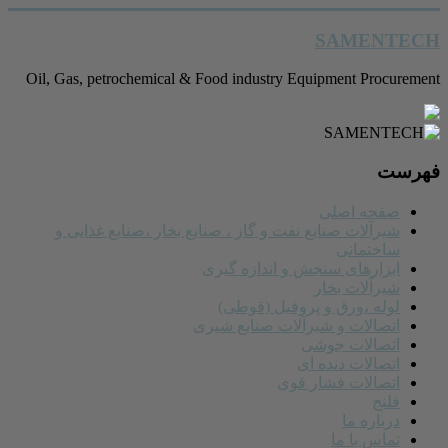
رفتن
SAMENTECH
به
محتوا
Oil, Gas, petrochemical & Food industry Equipment Procurement
فهرست
صفحه اصلی
شیرآلات صنایع نفت و گاز ، صنایع بخار ،صنایع غذایی و
ساختمانی
ابزارهای سنجش و اندازه گیری
شیرآلات بخار
لوله ،ورق و پروفیل (قوطی)
اتصالات و شیرآلات صنایع شیری
اتصالات جوشی
اتصالات دنده ای
اتصالات فشار قوی
فلنج
درباره ما
تماس با ما